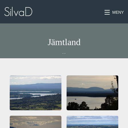
MENY
HEM
Jämtland
KONTAKT
...
LANDSKAP
JÄMTLAND
LAPPLAND
MAKROBILDER
STRUKTURER
MURAR-STENAR
MARK OCH VÄGGAR