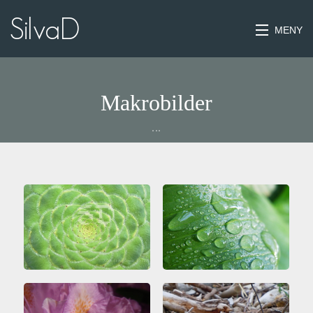
MENY
HEM
Makrobilder
KONTAKT
...
LANDSKAP
JÄMTLAND
LAPPLAND
MAKROBILDER
STRUKTURER
MURAR-STENAR
MARK OCH VÄGGAR